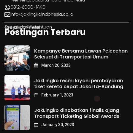
Menteng, Jakarta 10310, Indonesia
0812-6000-1440
info@jaklingkoindonesia.co.id
Syarat dan Ketentuan
Kebijakan Privasi
Cookies
Postingan Terbaru
Kampanye Bersama Lawan Pelecehan
Seksual di Transportasi Umum
March 20, 2023
JakLingko resmi layani pembayaran
tiket kereta cepat Jakarta-Bandung
February 1, 2023
JakLingko dinobatkan finalis ajang
Transport Ticketing Global Awards
January 30, 2023