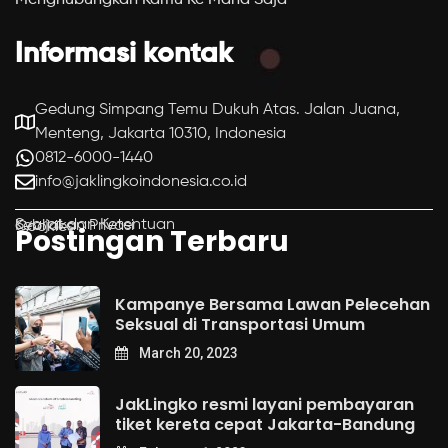
Informasi kontak
Gedung Simpang Temu Dukuh Atas. Jalan Juana,
Menteng, Jakarta 10310, Indonesia
0812-6000-1440
info@jaklingkoindonesia.co.id
Syarat dan Ketentuan
Kebijakan Privasi
Cookies
Postingan Terbaru
Kampanye Bersama Lawan Pelecehan
Seksual di Transportasi Umum
March 20, 2023
JakLingko resmi layani pembayaran
tiket kereta cepat Jakarta-Bandung