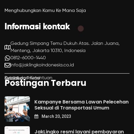
Menghubungkan Kamu Ke Mana Saja
Informasi kontak
Gedung Simpang Temu Dukuh Atas. Jalan Juana,
Menteng, Jakarta 10310, Indonesia
0812-6000-1440
info@jaklingkoindonesia.co.id
Syarat dan Ketentuan
Kebijakan Privasi
Cookies
Postingan Terbaru
Kampanye Bersama Lawan Pelecehan
Seksual di Transportasi Umum
March 20, 2023
JakLingko resmi layani pembayaran