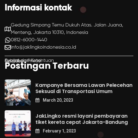
Informasi kontak
Gedung Simpang Temu Dukuh Atas. Jalan Juana,
Menteng, Jakarta 10310, Indonesia
0812-6000-1440
info@jaklingkoindonesia.co.id
Syarat dan Ketentuan
Kebijakan Privasi
Cookies
Postingan Terbaru
Kampanye Bersama Lawan Pelecehan
Seksual di Transportasi Umum
March 20, 2023
JakLingko resmi layani pembayaran
tiket kereta cepat Jakarta-Bandung
February 1, 2023